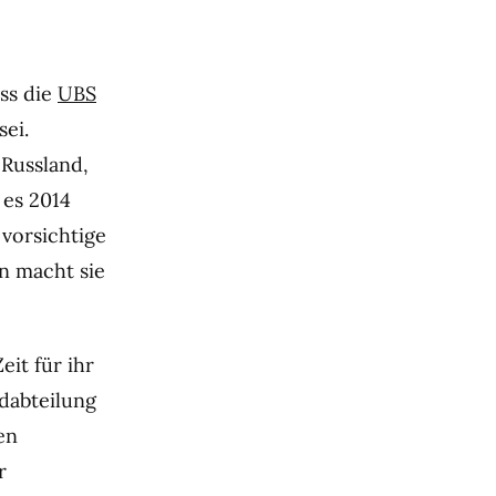
ss die
UBS
sei.
Russland,
 es 2014
 vorsichtige
n macht sie
it für ihr
dabteilung
en
r