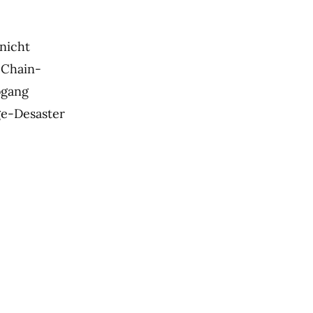
 nicht
-Chain-
bgang
ge-Desaster