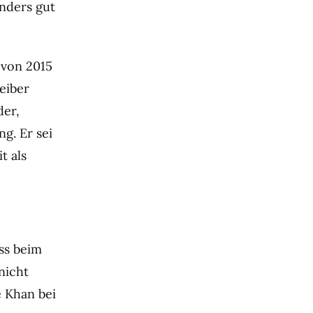
onders gut
 von 2015
eiber
der,
g. Er sei
t als
ss beim
nicht
e Khan bei