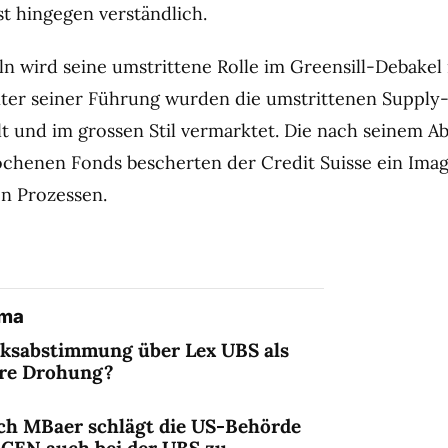
st hingegen verständlich.
ln wird seine umstrittene Rolle im Greensill-Debakel
nter seiner Führung wurden die umstrittenen Supply
t und im grossen Stil vermarktet. Die nach seinem A
henen Fonds bescherten der Credit Suisse ein Ima
on Prozessen.
ema
lksabstimmung über Lex UBS als
ere Drohung?
ch MBaer schlägt die US-Behörde
nCEN auch bei der UBS zu