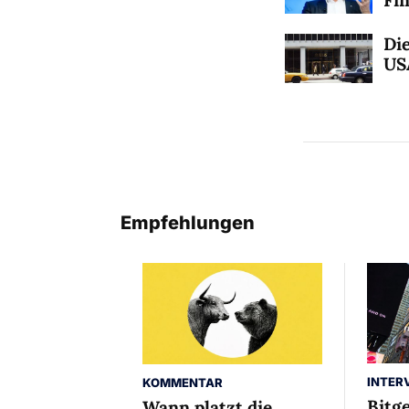
Die
US
Empfehlungen
INTER
KOMMENTAR
Bitg
Wann platzt die