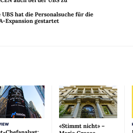
 UBS hat die Personalsuche für die
A-Expansion gestartet
VIEW
«Stimmt nicht» –
et-Chefanalyst:
Mario Grecos