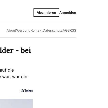
Abonnieren
Anmelden
About
Werbung
Kontakt
Datenschutz
AGB
RSS
der - bei
auf die
e war, war der
Teilen