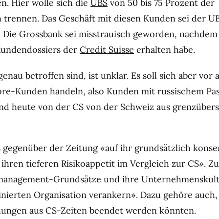
n. Hier wolle sich die
UBS
von 50 bis 75 Prozent der
trennen. Das Geschäft mit diesen Kunden sei der U
es. Die Grossbank sei misstrauisch geworden, nachdem 
 Kundendossiers der
Credit Suisse
erhalten habe.
nau betroffen sind, ist unklar. Es soll sich aber vor
ore-Kunden handeln, also Kunden mit russischem Pas
nd heute von der CS von der Schweiz aus grenzüber
 gegenüber der Zeitung «auf ihr grundsätzlich konse
 ihren tieferen Risikoappetit im Vergleich zur CS». 
komanagement-Grundsätze und ihre Unternehmenskult
ierten Organisation verankern». Dazu gehöre auch,
hungen aus CS-Zeiten beendet werden könnten.