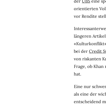
der
UBS
eine sp
orientierten Vo
vor Rendite stell
Interessanterwe
längeren Artike
«Kulturkonflikt
bei der
Credit S
von riskanten Kr
Frage, ob Khan m
hat.
Eine nur schwer
als eine der wi
entscheidend mi