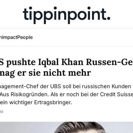
h
Impact
People
S pushte Iqbal Khan Russen-Gel
mag er sie nicht mehr
agement-Chef der UBS soll bei russischen Kunden 
Aus Risikogründen. Als er noch bei der Credit Suiss
in wichtiger Ertragsbringer.
id