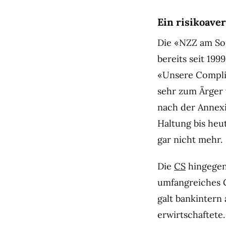
Ein risikoave
Die «NZZ am Son
bereits seit 19
«Unsere Compli
sehr zum Ärger 
nach der Annexi
Haltung bis heu
gar nicht mehr.
Die
CS
hingegen 
umfangreiches G
galt bankintern
erwirtschaftete