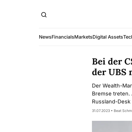
News
Financials
Markets
Digital Assets
Tec
Bei der C
der UBS 
Der Wealth-Man
Bremse treten. 
Russland-Desk e
31.07.2023 • Beat Schm