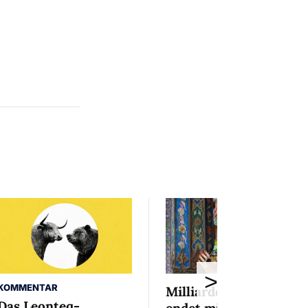
>
KOMMENTAR
Milliardenaffäre
Das Leonteq-
endet mit Mini-Busse