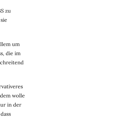
BS zu
sie
 allem um
s, die im
schreitend
rvativeres
Zudem wolle
ur in der
 dass