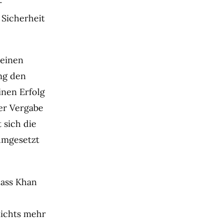
-
 Sicherheit
 einen
ng den
inen Erfolg
er Vergabe
 sich die
 umgesetzt
dass Khan
nichts mehr