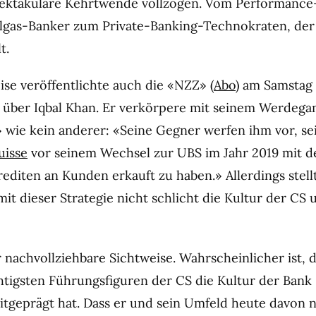
ektakuläre Kehrtwende vollzogen. Vom Performance
llgas-Banker zum Private-Banking-Technokraten, der
t.
ise veröffentlichte auch die «NZZ» (
Abo
) am Samstag
l über Iqbal Khan. Er verkörpere mit seinem Werdega
» wie kein anderer: «Seine Gegner werfen ihm vor, se
uisse
vor seinem Wechsel zur UBS im Jahr 2019 mit d
editen an Kunden erkauft zu haben.» Allerdings stellt
it dieser Strategie nicht schlicht die Kultur der CS
 nachvollziehbare Sichtweise. Wahrscheinlicher ist, 
chtigsten Führungsfiguren der CS die Kultur der Bank
tgeprägt hat. Dass er und sein Umfeld heute davon 