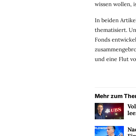
wissen wollen, i
In beiden Artike
thematisiert. U
Fonds entwickel
zusammengebroc
und eine Flut v
Mehr zum Th
Vo
le
Na
Fi