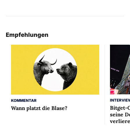
Empfehlungen
INTERVIE
KOMMENTAR
Bitget-
Wann platzt die Blase?
seine D
verlier