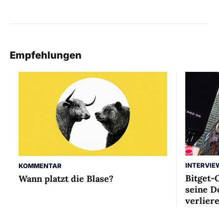
Empfehlungen
INTERVIE
KOMMENTAR
Bitget-
Wann platzt die Blase?
seine D
verlier