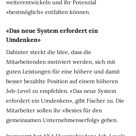
weiterentwickeln und ihr Potenzial
«bestmöglich» entfalten können.
«Das neue System erfordert ein
Umdenken»
Dahinter steckt die Idee, dass die
Mitarbeitenden motiviert werden, sich mit
guten Leistungen für eine höhere und damit
besser bezahlte Position auf einem höheren
Job-Level zu empfehlen. «Das neue System
erfordert ein Umdenken», gibt Fischer zu. Die
Mitarbeiter sollen ihr «Bestes für den
gemeinsamen Unternehmenserfolg» geben.