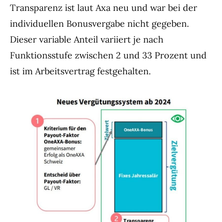
Transparenz ist laut Axa neu und war bei der
individuellen Bonusvergabe nicht gegeben.
Dieser variable Anteil variiert je nach
Funktionsstufe zwischen 2 und 33 Prozent und
ist im Arbeitsvertrag festgehalten.