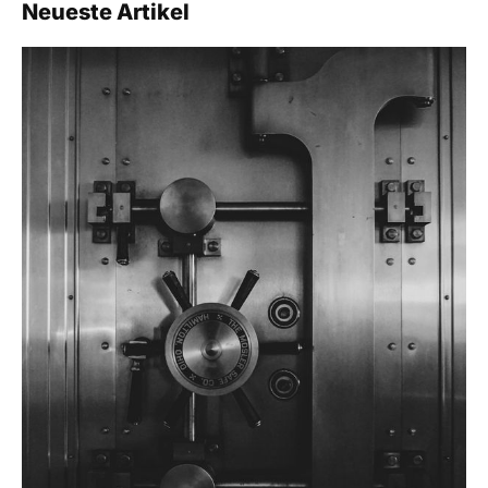
Neueste Artikel