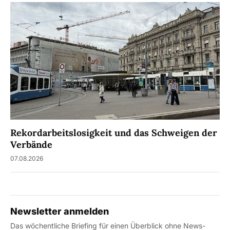
Rekordarbeitslosigkeit und das Schweigen der
Verbände
07.08.2026
Newsletter anmelden
Das wöchentliche Briefing für einen Überblick ohne News-