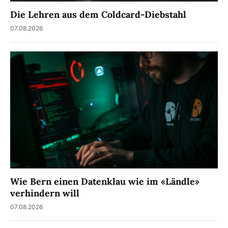
Die Lehren aus dem Coldcard-Diebstahl
07.08.2026
Wie Bern einen Datenklau wie im «Ländle»
verhindern will
07.08.2026