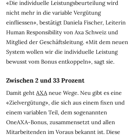
«Die individuelle Leistungsbeurteilung wird
nicht mehr in die variable Vergütung
einfliessen», bestätigt Daniela Fischer, Leiterin
Human Responsibility von Axa Schweiz und
Mitglied der Geschäftsleitung. «Mit dem neuen
System wollen wir die individuelle Leistung
bewusst vom Bonus entkoppeln», sagt sie.
Zwischen 2 und 33 Prozent
Damit geht
AXA
neue Wege. Neu gibt es eine
«Zielvergütung», die sich aus einem fixen und
einem variablen Teil, dem sogenannten
OneAXA-Bonus, zusammensetzt und allen
Mitarbeitenden im Voraus bekannt ist. Diese