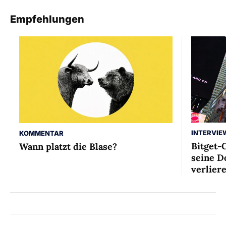
Empfehlungen
INTERVIE
KOMMENTAR
Bitget-
Wann platzt die Blase?
seine D
verlier