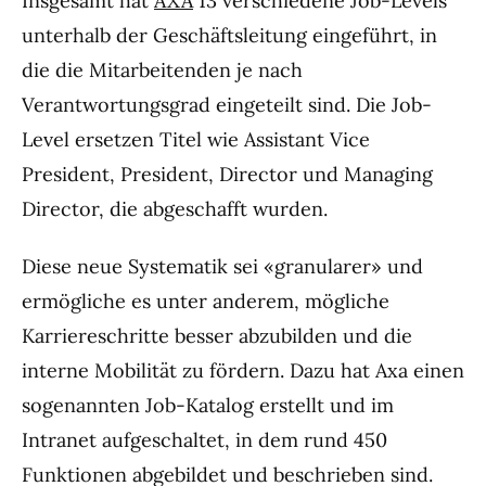
Insgesamt hat
AXA
13 verschiedene Job-Levels
unterhalb der Geschäftsleitung eingeführt, in
die die Mitarbeitenden je nach
Verantwortungsgrad eingeteilt sind. Die Job-
Level ersetzen Titel wie Assistant Vice
President, President, Director und Managing
Director, die abgeschafft wurden.
Diese neue Systematik sei «granularer» und
ermögliche es unter anderem, mögliche
Karriereschritte besser abzubilden und die
interne Mobilität zu fördern. Dazu hat Axa einen
sogenannten Job-Katalog erstellt und im
Intranet aufgeschaltet, in dem rund 450
Funktionen abgebildet und beschrieben sind.