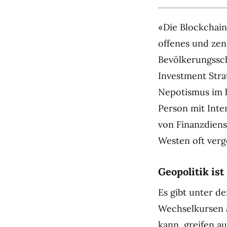
«Die Blockchain 
offenes und zen
Bevölkerungssch
Investment Strat
Nepotismus im h
Person mit Inter
von Finanzdiens
Westen oft verg
Geopolitik is
Es gibt unter d
Wechselkursen 
kann, greifen a