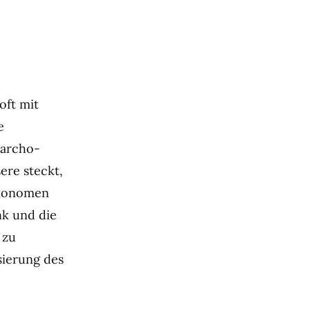
oft mit
e
narcho-
ere steckt,
Ökonomen
nk und die
 zu
sierung des