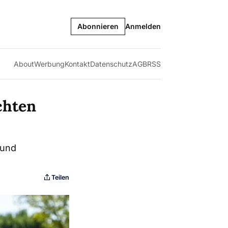
Abonnieren
Anmelden
About
Werbung
Kontakt
Datenschutz
AGB
RSS
echten
 und
Teilen