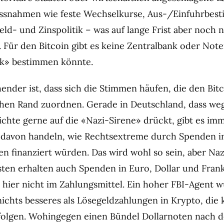
ssnahmen wie feste Wechselkurse, Aus-/Einfuhrbe
ld- und Zinspolitik – was auf lange Frist aber noch n
. Für den Bitcoin gibt es keine Zentralbank oder Not
ik» bestimmen könnte.
nder ist, dass sich die Stimmen häufen, die den Bit
chen Rand zuordnen. Gerade in Deutschland, dass we
chte gerne auf die «Nazi-Sirene» drückt, gibt es im
 davon handeln, wie Rechtsextreme durch Spenden i
 finanziert würden. Das wird wohl so sein, aber Naz
ten erhalten auch Spenden in Euro, Dollar und Frank
t hier nicht im Zahlungsmittel. Ein hoher FBI-Agent w
e nichts besseres als Lösegeldzahlungen in Krypto, di
olgen. Wohingegen einen Bündel Dollarnoten nach d