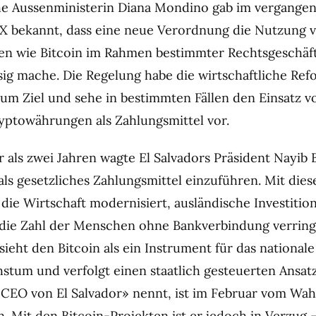
he Aussenministerin Diana Mondino gab im vergange
X bekannt, dass eine neue Verordnung die Nutzung 
n wie Bitcoin im Rahmen bestimmter Rechtsgeschäft
ssig mache. Die Regelung habe die wirtschaftliche Re
um Ziel und sehe in bestimmten Fällen den Einsatz v
ptowährungen als Zahlungsmittel vor.
r als zwei Jahren wagte El Salvadors Präsident Nayib
 als gesetzliches Zahlungsmittel einzuführen. Mit dies
die Wirtschaft modernisiert, ausländische Investitio
die Zahl der Menschen ohne Bankverbindung verring
ieht den Bitcoin als ein Instrument für das nationale
stum und verfolgt einen staatlich gesteuerten Ansatz
«CEO von El Salvador» nennt, ist im Februar vom Wah
. Mit den Bitcoin-Projekten ist er jedoch in Verzug 