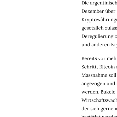
Die argentinisc
Dezember über 
Kryptowährunge
gesetzlich zulä
Deregulierung z
und anderen Kry
Bereits vor meh
Schritt, Bitcoin
Massnahme soll 
angezogen und 
werden. Bukele s
Wirtschaftswach
der sich gerne 
bestätigt worden