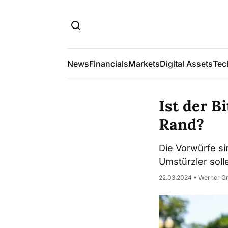
News
Financials
Markets
Digital Assets
Tec
Ist der B
Rand?
Die Vorwürfe si
Umstürzler sol
22.03.2024 • Werner G