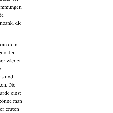
stimmungen
ie
enbank, die
coin dem
gen der
mer wieder
n
is und
en. Die
urde einst
e könne man
er ersten