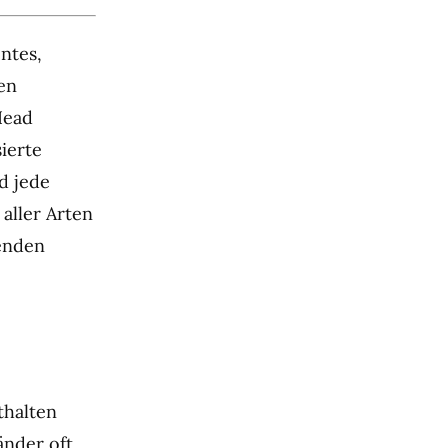
entes,
en
Head
sierte
d jede
aller Arten
benden
thalten
änder oft