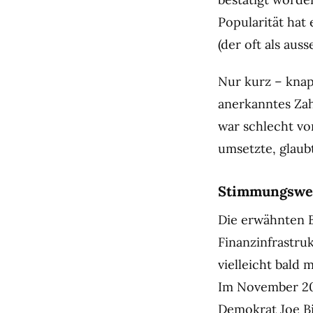
Popularität hat
(der oft als aus
Nur kurz – knapp
anerkanntes Zah
war schlecht vo
umsetzte, glaub
Stimmungswen
Die erwähnten B
Finanzinfrastru
vielleicht bald
Im November 202
Demokrat Joe B