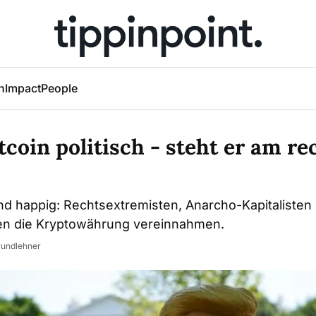
h
Impact
People
itcoin politisch - steht er am r
nd happig: Rechtsextremisten, Anarcho-Kapitalisten
len die Kryptowährung vereinnahmen.
rundlehner