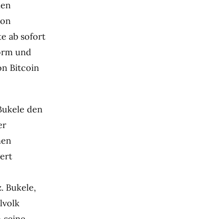
nen
von
e ab sofort
form und
on Bitcoin
 Bukele den
er
nen
ert
. Bukele,
lvolk
– seine