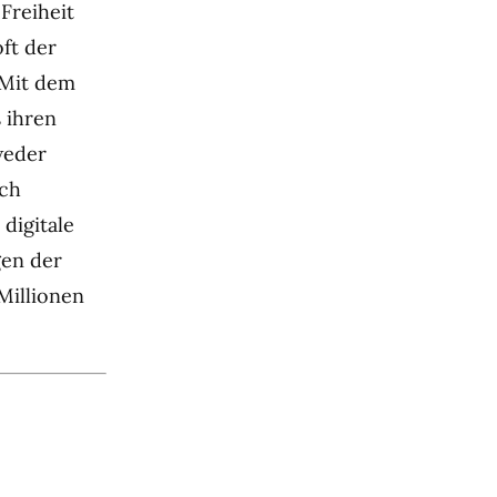
Freiheit
oft der
 Mit dem
 ihren
weder
och
 digitale
gen der
Millionen