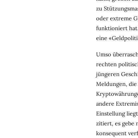
zu Stützungsma
oder extreme Ge
funktioniert hat
eine «Geldpolit
Umso überrasche
rechten politis
jüngeren Geschi
Meldungen, die
Kryptowährungen
andere Extremis
Einstellung lieg
zitiert, es geb
konsequent verf