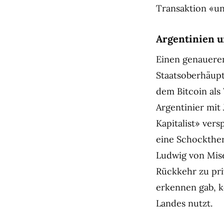
Transaktion «un
Argentinien u
Einen genaueren
Staatsoberhäupte
dem Bitcoin als
Argentinier mit
Kapitalist» vers
eine Schockthe
Ludwig von Mise
Rückkehr zu priv
erkennen gab, k
Landes nutzt.