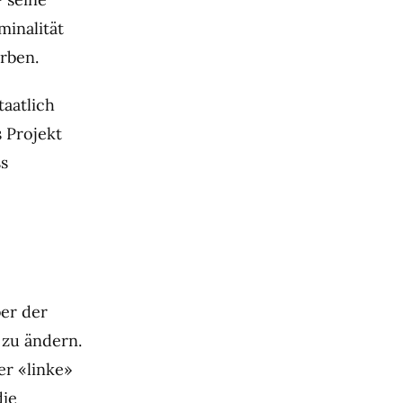
minalität
orben.
taatlich
s Projekt
ss
er der
 zu ändern.
er «linke»
die