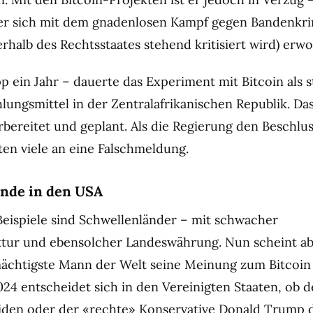
 er sich mit dem gnadenlosen Kampf gegen Bandenkri
serhalb des Rechtsstaates stehend kritisiert wird) erw
 ein Jahr – dauerte das Experiment mit Bitcoin als s
lungsmittel in der Zentralafrikanischen Republik. Da
rbereitet und geplant. Als die Regierung den Beschlu
ten viele an eine Falschmeldung.
de in den USA
eispiele sind Schwellenländer – mit schwacher
ktur und ebensolcher Landeswährung. Nun scheint ab
 mächtigste Mann der Welt seine Meinung zum Bitcoin
4 entscheidet sich in den Vereinigten Staaten, ob d
iden oder der «rechte» Konservative Donald Trump 