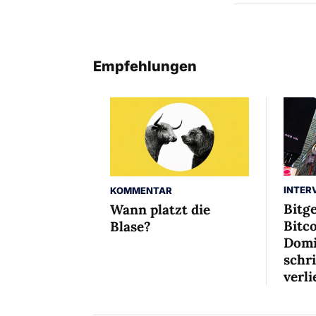
Empfehlungen
INTER
KOMMENTAR
Bitg
Wann platzt die
Bitco
Blase?
Domi
schr
verli