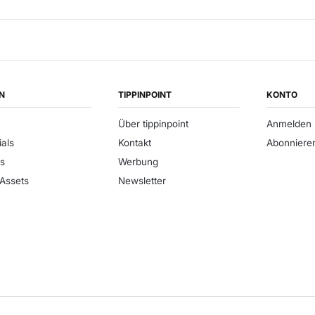
N
TIPPINPOINT
KONTO
Über tippinpoint
Anmelden
ials
Kontakt
Abonniere
s
Werbung
 Assets
Newsletter
t
e