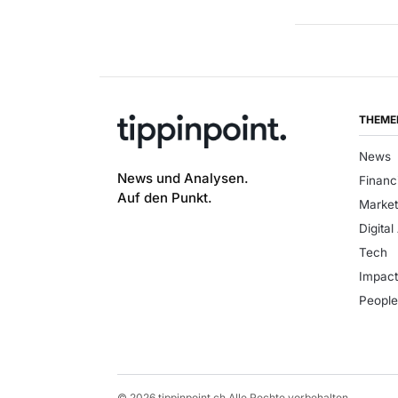
THEME
News
News und Analysen.
Financ
Auf den Punkt.
Market
Digital
Tech
Impac
Peopl
© 2026 tippinpoint.ch Alle Rechte vorbehalten.