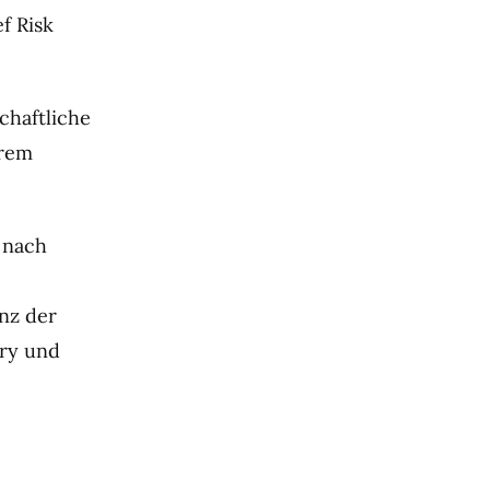
f Risk
chaftliche
erem
4 nach
nz der
ury und