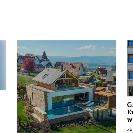
G
E
w
Zü