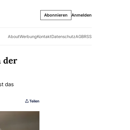
Abonnieren
Anmelden
About
Werbung
Kontakt
Datenschutz
AGB
RSS
 der
st das
Teilen