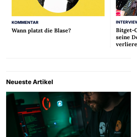
INTERVIE
KOMMENTAR
Bitget-
Wann platzt die Blase?
seine D
verlier
Neueste Artikel