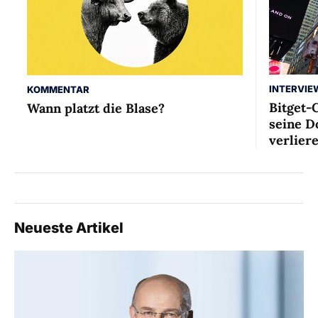
INTERVIE
KOMMENTAR
Bitget-
Wann platzt die Blase?
seine D
verlier
Neueste Artikel