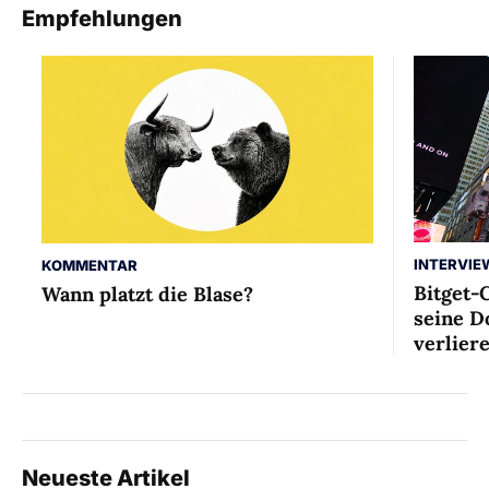
Empfehlungen
INTERVIE
KOMMENTAR
Bitget-
Wann platzt die Blase?
seine D
verlier
Neueste Artikel