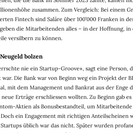
ellen, die die Bank im Sommer 2023 zählte, kamen mo
illionenhöhe zusammen. Zum Vergleich: Bei einem G
erten Fintech sind Saläre über 100’000 Franken in de
geben die Mitarbeitenden alles – in der Hoffnung, in 
ile versilbern zu können.
Neugeld bolzen
rrschte nie ein Startup-Groove», sagt eine Person, d
t war. Die Bank war von Beginn weg ein Projekt der 
stal, mit dem Management und Bankrat aus der Enge 
neue Erträge erschliessen wollten. Zu Beginn gab es
tom-Aktien als Bonusbestandteil, um Mitarbeitende 
 Doch ein Engagement mit richtigen Anteilscheinen w
Startups üblich war das nicht. Später wurden profan