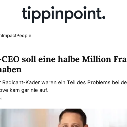
h
Impact
People
CEO soll eine halbe Million Fr
haben
 Radicant-Kader waren ein Teil des Problems bei d
ove kam gar nie auf.
d