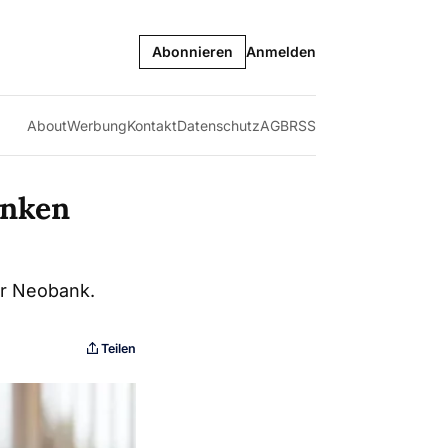
Abonnieren
Anmelden
About
Werbung
Kontakt
Datenschutz
AGB
RSS
anken
er Neobank.
Teilen