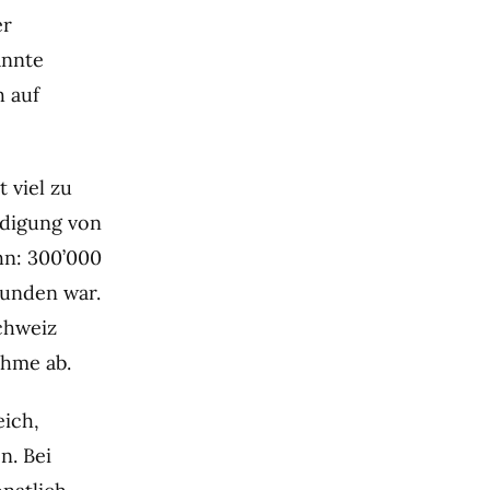
er
annte
h auf
 viel zu
ädigung von
hn: 300’000
bunden war.
chweiz
ahme ab.
eich,
n. Bei