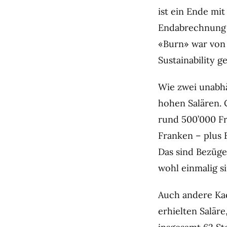
ist ein Ende mi
Endabrechnung 
«Burn» war von
Sustainability 
Wie zwei unabhä
hohen Salären.
rund 500’000 Fr
Franken – plus 
Das sind Bezüg
wohl einmalig s
Auch andere Ka
erhielten Salär