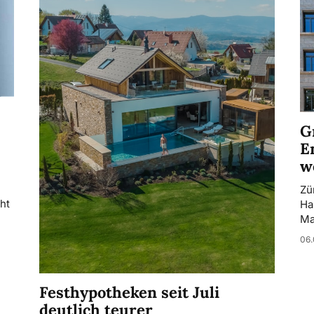
G
E
w
Zü
ht
Ha
Ma
06.
Festhypotheken seit Juli
deutlich teurer