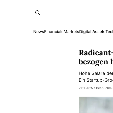
News
Financials
Markets
Digital Assets
Tec
Radicant-
bezogen 
Hohe Saläre der
Ein Startup-Gro
21.11.2025 • Beat Schmi