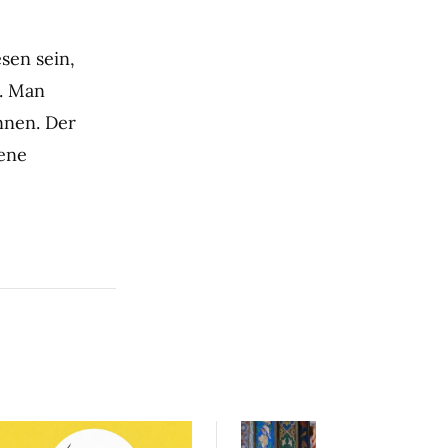
sen sein,
. Man
nnen. Der
gene