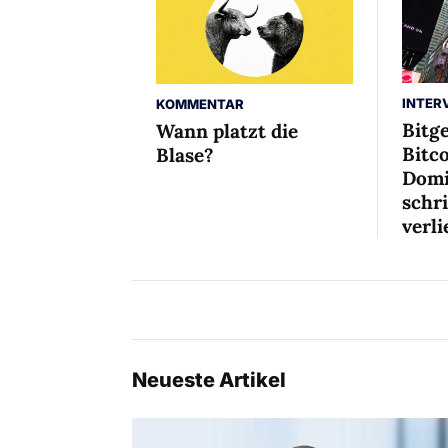
INTER
KOMMENTAR
Bitg
Wann platzt die
Bitco
Blase?
Domi
schr
verli
Neueste Artikel