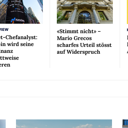
VIEW
«Stimmt nicht» –
et-Chefanalyst:
Mario Grecos
in wird seine
scharfes Urteil stösst
nanz
auf Widerspruch
ittweise
eren