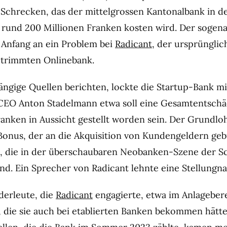
t Schrecken, das der mittelgrossen Kantonalbank in d
rund 200 Millionen Franken kosten wird. Der sogen
 Anfang an ein Problem bei
Radicant
, der ursprünglic
getrimmten Onlinebank.
ngige Quellen berichten, lockte die Startup-Bank mit
 CEO Anton Stadelmann etwa soll eine Gesamtentsch
anken in Aussicht gestellt worden sein. Der Grundlo
Bonus, der an die Akquisition von Kundengeldern ge
e, die in der überschaubaren Neobanken-Szene der S
ind. Ein Sprecher von Radicant lehnte eine Stellungn
derleute, die
Radicant
engagierte, etwa im Anlageber
e, die sie auch bei etablierten Banken bekommen hätte