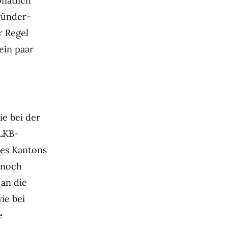
natlich
ründer-
r Regel
ein paar
ie bei der
BLKB-
des Kantons
 noch
an die
ie bei
e