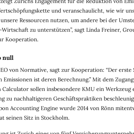
ve zeigt Zurichs Engagement für die Reduktion von Emi
rtschöpfungskette und veranschaulicht, wie wir un
unsere Ressourcen nutzen, um andere bei der Umste
-Wirtschaft zu unterstützen”, sagt Linda Freiner, Gr
zur Kooperation.
 null
CEO von Normative, sagt zur Kooperation: “Der erste 
n Emissionen ist deren Berechnung.” Mit dem Zugan
 Calculator sollen insbesondere KMU ein Werkzeug e
g zu nachhaltigeren Geschäftspraktiken beschleunig
bon Accounting Engine wurde 2014 von Rönn mitentw
 seinen Sitz in Stockholm.
ung ist
Zurich
eines von fünf Versicherungsunterneh