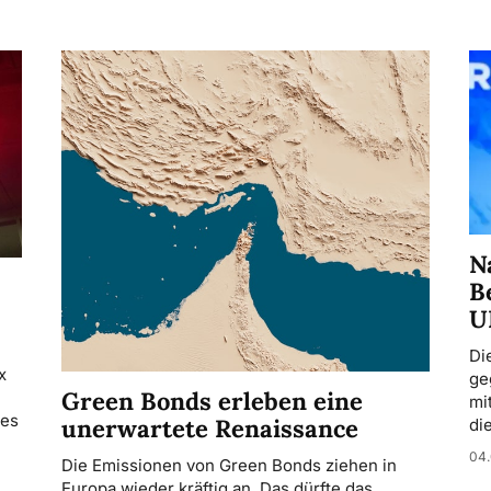
N
B
U
Di
x
ge
Green Bonds erleben eine
mi
nes
unerwartete Renaissance
di
04.
Die Emissionen von Green Bonds ziehen in
Europa wieder kräftig an. Das dürfte das