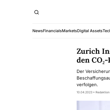
News
Financials
Markets
Digital Assets
Tec
Zurich In
den CO₂-
Der Versicherun
Beschaffungsaus
verfolgen.
10.04.2023 • Redaktion