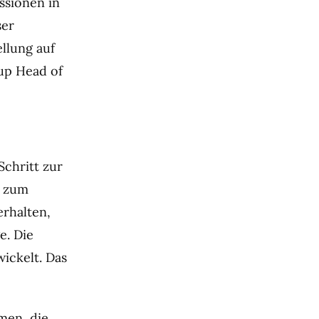
ssionen in
ser
llung auf
oup Head of
Schritt zur
g zum
rhalten,
e. Die
ickelt. Das
men, die