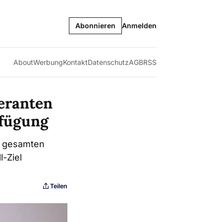
Abonnieren
Anmelden
About
Werbung
Kontakt
Datenschutz
AGB
RSS
feranten
rfügung
er gesamten
l-Ziel
Teilen