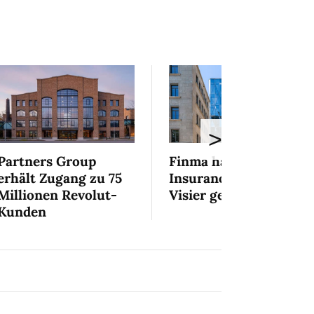
>
Partners Group
Finma hat die Zurich
erhält Zugang zu 75
Insurance Group ins
Millionen Revolut-
Visier genommen
Kunden