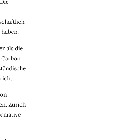
 Die
schaftlich
 haben.
r als die
s Carbon
ständische
rich
.
bon
en. Zurich
ormative