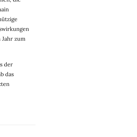
hain
nützige
uswirkungen
m Jahr zum
s der
ab das
zten