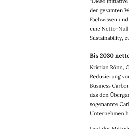
“Diese Initiati
der gesamten We
Fachwissen und 
eine Netto-Null
Sustainability, 
Bis 2030 netto
Kristian Rönn, 
Reduzierung vo
Business Carbon
das den Übergan
sogenannte Car
Unternehmen hat
Laut der Mitteil