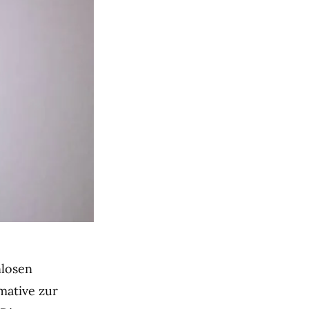
nlosen
mative zur