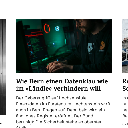
R
Wie Bern einen Datenklau wie
S
im «Ländle» verhindern will
In
Der Cyberangriff auf hochsensible
nu
Finanzdaten im Fürstentum Liechtenstein wirft
ne
auch in Bern Fragen auf. Denn bald wird ein
Ba
ähnliches Register eröffnet. Der Bund
-
beruhigt: Die Sicherheit stehe an oberster
07.
Stelle.