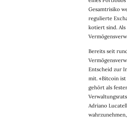
eines Portfolios
Gesamtrisiko we
regulierte Exch
kotiert sind. Al
Vermögensverw
Bereits seit run
Vermögensverwa
Entscheid zur I
mit. «Bitcoin i
gehört als feste
Verwaltungsrats
Adriano Lucatell
wahrzunehmen, s