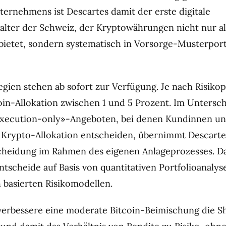
ernehmens ist Descartes damit der erste digitale
ter der Schweiz, der Kryptowährungen nicht nur al
ietet, sondern systematisch in Vorsorge-Musterport
gien stehen ab sofort zur Verfügung. Je nach Risikop
coin-Allokation zwischen 1 und 5 Prozent. Im Untersc
xecution-only»-Angeboten, bei denen Kundinnen u
e Krypto-Allokation entscheiden, übernimmt Descarte
cheidung im Rahmen des eigenen Anlageprozesses. D
scheide auf Basis von quantitativen Portfolioanalys
h basierten Risikomodellen.
verbessere eine moderate Bitcoin-Beimischung die S