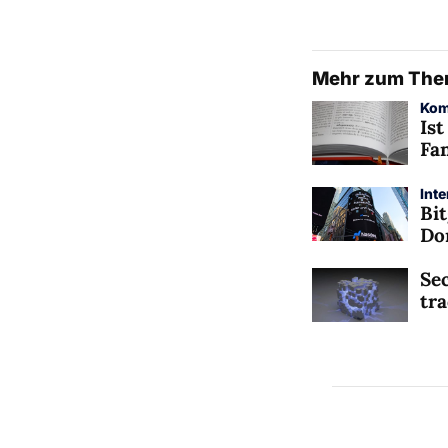
Mehr zum Th
Kom
Ist
Fan
Int
Bit
Do
Sec
tra