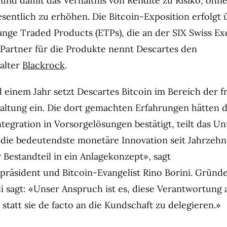
 und damit das Verhältnis von Rendite zu Risiko, ohn
sentlich zu erhöhen. Die Bitcoin-Exposition erfolgt 
ange Traded Products (ETPs), die an der SIX Swiss E
s Partner für die Produkte nennt Descartes den
alter
Blackrock
.
d einem Jahr setzt Descartes Bitcoin im Bereich der f
ltung ein. Die dort gemachten Erfahrungen hätten 
ntegration in Vorsorgelösungen bestätigt, teilt das 
st die bedeutendste monetäre Innovation seit Jahrzehn
r Bestandteil in ein Anlagekonzept», sagt
präsident und Bitcoin-Evangelist Rino Borini. Grün
i sagt: «Unser Anspruch ist es, diese Verantwortung 
tatt sie de facto an die Kundschaft zu delegieren.»