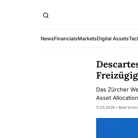
News
Financials
Markets
Digital Assets
Tec
Descartes
Freizügig
Das Zürcher Wea
Asset Allocatio
11.05.2026 • Beat Schm