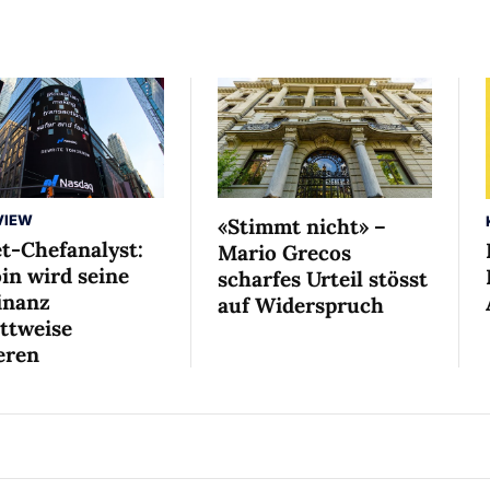
VIEW
«Stimmt nicht» –
et-Chefanalyst:
Mario Grecos
in wird seine
scharfes Urteil stösst
nanz
auf Widerspruch
ittweise
eren