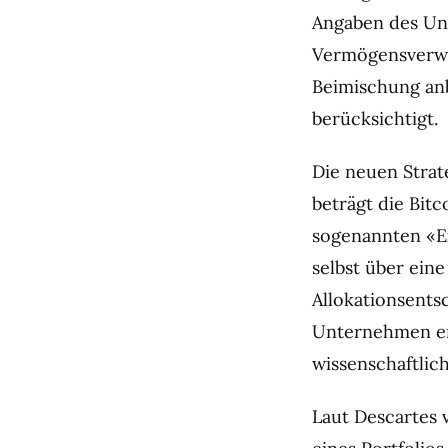
Angaben des Unt
Vermögensverwal
Beimischung anb
berücksichtigt.
Die neuen Strate
beträgt die Bit
sogenannten «E
selbst über ein
Allokationsents
Unternehmen ent
wissenschaftlic
Laut Descartes 