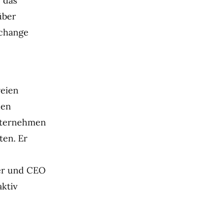
e das
über
xchange
reien
den
Unternehmen
ten. Er
der und CEO
aktiv