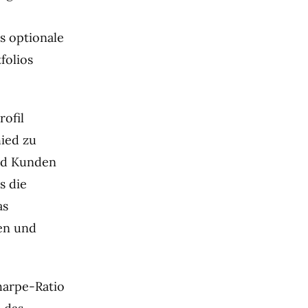
s optionale
folios
rofil
hied zu
nd Kunden
s die
as
en und
harpe-Ratio