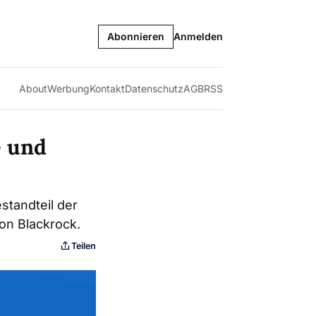
Abonnieren
Anmelden
About
Werbung
Kontakt
Datenschutz
AGB
RSS
- und
standteil der
von Blackrock.
Teilen