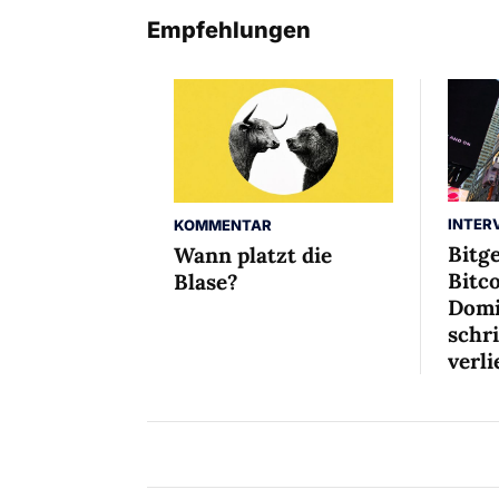
Empfehlungen
INTER
KOMMENTAR
Bitg
Wann platzt die
Bitco
Blase?
Domi
schr
verli