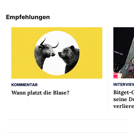
Empfehlungen
INTERVIE
KOMMENTAR
Bitget-
Wann platzt die Blase?
seine D
verlier