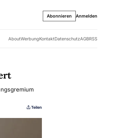
Abonnieren
Anmelden
About
Werbung
Kontakt
Datenschutz
AGB
RSS
ert
itungsgremium
Teilen