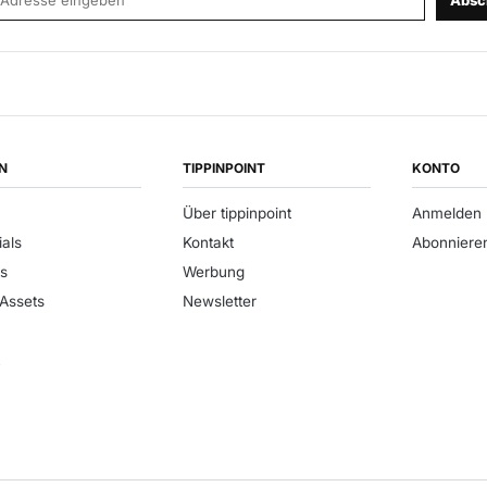
Absc
N
TIPPINPOINT
KONTO
Über tippinpoint
Anmelden
ials
Kontakt
Abonniere
s
Werbung
 Assets
Newsletter
t
e