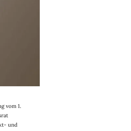
ng vom 1.
srat
rkt- und