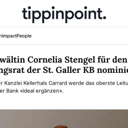
h
Impact
People
ältin Cornelia Stengel für den
gsrat der St. Galler KB nomini
er Kanzlei Kellerhals Carrard werde das oberste Le
er Bank «ideal ergänzen».