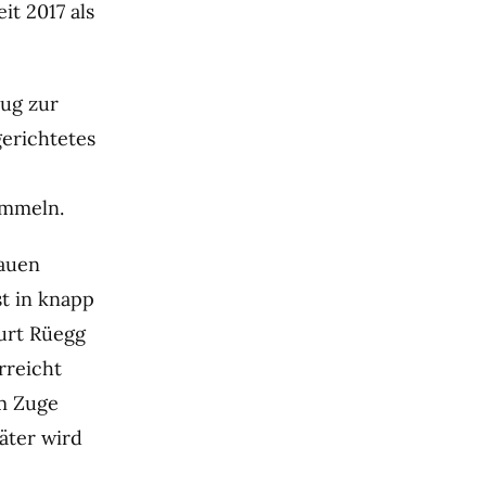
it 2017 als
zug zur
gerichtetes
ammeln.
auen
st in knapp
Kurt Rüegg
rreicht
im Zuge
äter wird